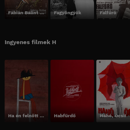
Fábián Bálint találkozása Istennel
Fagyöngyök
Falfúró
Ingyenes filmek H
Ha én felnőtt volnék
Habfürdő
Hahó, Öcsi!