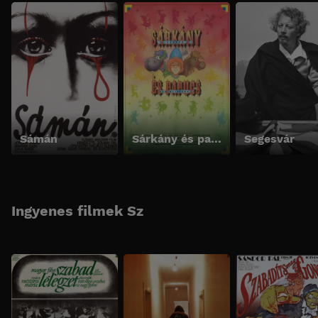
Sámán
Sárkány és papucs
Segesvár
Ingyenes filmek Sz