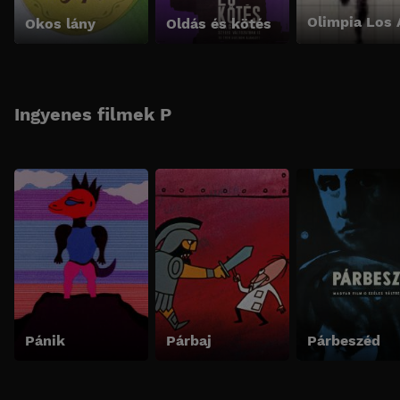
Okos lány
Oldás és kötés
Ingyenes filmek P
Pánik
Párbaj
Párbeszéd