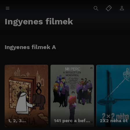
Ingyenes filmek
Ingyenes filmek A
1, 2, 3…
141 perc a befejezetlen mondatból
2X2 néha öt