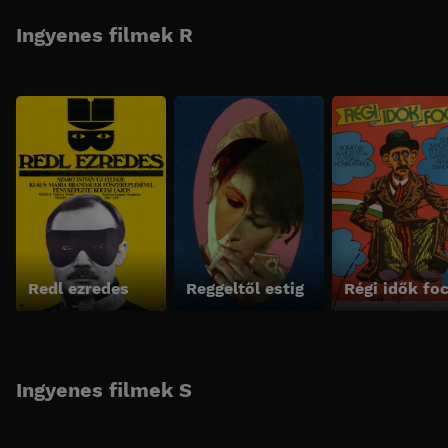
Ingyenes filmek R
Redl ezredes
Reggeltől estig
Régi idők foc
Ingyenes filmek S