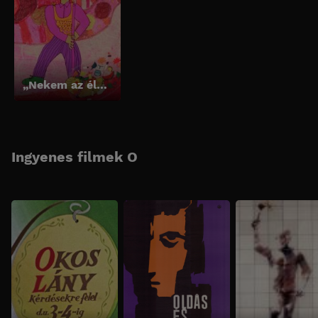
„Nekem az élet teccik nagyon”
Ingyenes filmek O