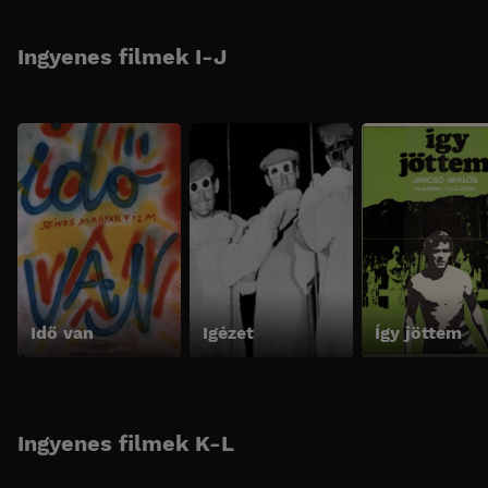
Ingyenes filmek I-J
Idő van
Igézet
Így jöttem
Ingyenes filmek K-L