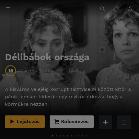
Délibábok országa
16
87 perc / szatíra
A kisváros velejéig korrupt tisztviselői között kitör a
pánik, amikor kiderül: egy revizor érkezik, hogy a
körmükre nézzen.
Lejátszás
Kölcsönzés