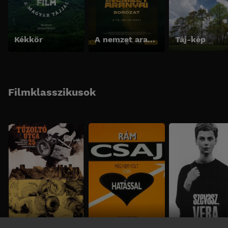
Kékkör
A nemzet aranyai sorozat - A teljes változat
Táj-kép
Filmklasszikusok
Tűzoltó utca 25. ̶ Álmok a házról
Rám csaj még nem volt ilyen hatással
Szevasz, Ver