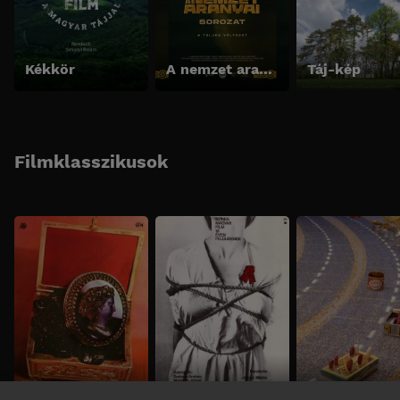
Kékkör
A nemzet aranyai sorozat - A teljes változat
Táj-kép
Filmklasszikusok
Fekete gyémántok
Még kér a nép
Babfilm