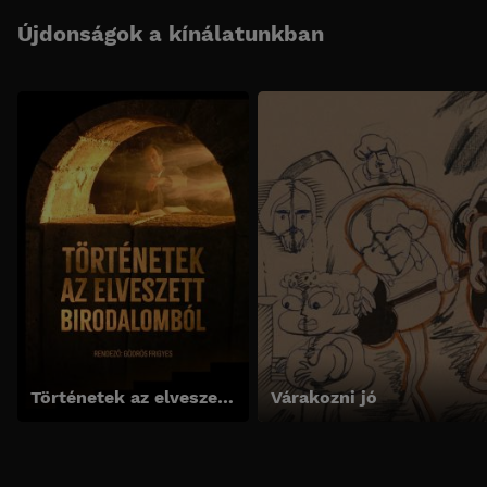
Újdonságok a kínálatunkban
Történetek az elveszett birodalomból
Várakozni jó