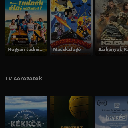
Hogyan tudnék élni nélküled?
Macskafogó
TV sorozatok