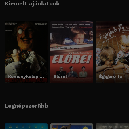
Kiemelt ajánlatunk
Keménykalap és krumpliorr
Előre!
Égigérő fű
Legnépszerűbb