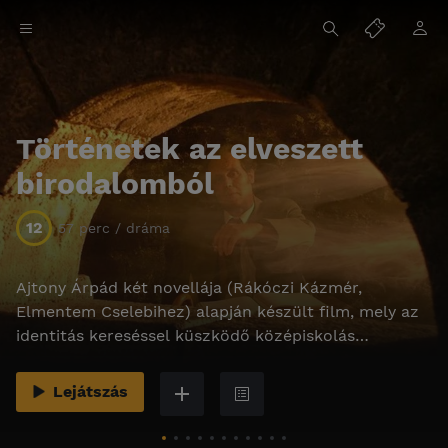
Történetek az elveszett
birodalomból
12
57 perc / dráma
Ajtony Árpád két novellája (Rákóczi Kázmér,
Elmentem Cselebihez) alapján készült film, mely az
identitás kereséssel küszködő középiskolás
korosztály életérzését mutatja be.
Lejátszás